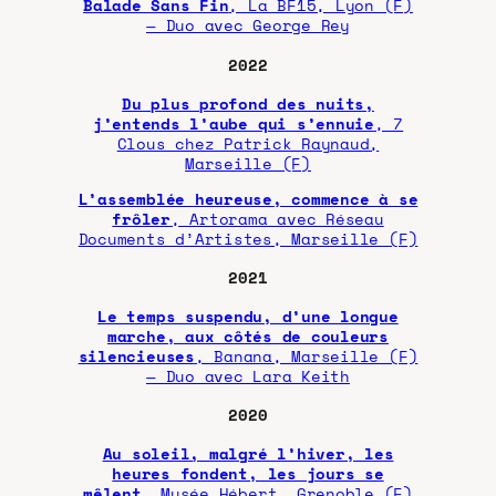
Balade Sans Fin
, La BF15, Lyon (F)
— Duo avec George Rey
2022
Du plus profond des nuits,
j’entends l’aube qui s’ennuie
, 7
Clous chez Patrick Raynaud,
Marseille (F)
L’assemblée heureuse, commence à se
frôler
, Artorama avec Réseau
Documents d’Artistes, Marseille (F)
2021
Le temps suspendu, d’une longue
marche, aux côtés de couleurs
silencieuses
, Banana, Marseille (F)
— Duo avec Lara Keith
2020
Au soleil, malgré l’hiver, les
heures fondent, les jours se
mêlent
, Musée Hébert, Grenoble (F)