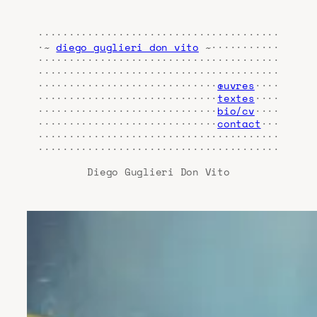
·······································
·~
diego guglieri don vito
~···········
·······································
·······································
·····························
œuvres
····
·····························
textes
····
·····························
bio/cv
····
·····························
contact
···
·······································
·······································
Diego Guglieri Don Vito