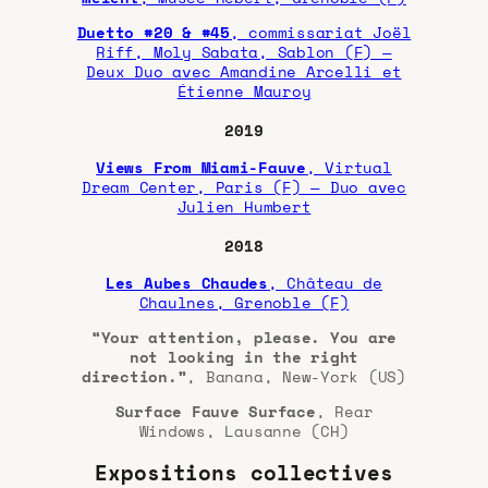
Duetto #20 & #45
, commissariat Joël
Riff, Moly Sabata, Sablon (F) —
Deux Duo avec Amandine Arcelli et
Étienne Mauroy
2019
Views From Miami-Fauve
, Virtual
Dream Center, Paris (F) — Duo avec
Julien Humbert
2018
Les Aubes Chaudes
, Château de
Chaulnes, Grenoble (F)
“Your attention, please. You are
not looking in the right
direction.”
, Banana, New-York (US)
Surface Fauve Surface
, Rear
Windows, Lausanne (CH)
Expositions collectives